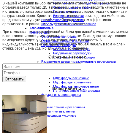
В нашей компании выбор материалов для отделки стойки ресепшена не
Ресепшены и стойки администратора
ограничивается только ДСП и деревом. Чтобы производить качественные
Острова,торговые стойки
и стильные стойки ресепшена мы используем стекло, пластик, ламинат и
Кассовые места
натуральный шпон. Кроме непосредственного производства мебели мы
Витрины и прилавки
предоставляем услуги дизайнера. Он поможет вам эффективно
Выставочное оборудование
организовать и рационально обставить помещение.
Мебель для косметических салонов
Алюминиевые
При комплексном заказе офисной мебели для одной компании мы можем
конструкции
использовать схожие материалы в ее отделке. Благодаря этому в ваших
Окна и входные группы
помещениях будет ощущаться целостность и общность. А
Остекление лоджий и балконов
индивидуальность заказов гарантирует, что любая мебель в том числе и
Офисные перегородки
стойка ресепшена удачно впишутся в помещение.
Мобильные перегородки
Раздвижные перегородки
Обратный звонок
Стационарные перегородки
Раздвижные двери и межкомнатные перегородки
Мебельные
фасады
МДФ фасады
МДФ фасды плёночные
Мдф фасады крашенные
Мдф фасады шпонированные
Наши работы
Патинированные МДФ фасады
Фасады из масива дерева
Изделия
из камня
Барные стойки и ресепшины
Мойки и умывальники
Столешницы кухонные
Контакты