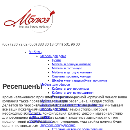
(067) 230 72 62 (050) 383 30 18 (044) 531 96 00
Мебель
Мебель для дома
Кухни
Мебель в ванную комнату
Мебель в гостинную
Мебель в детскую комнату
Спальни, кровати, комоды
Шкафы купе, гардеробные, прихожие
Ресепшены
Мебель для офисов
Кабинеты для персонала
Кабинеты для руководителя
Ресепшины
Кроме налаженного производства разнообразной корпусной мебели наша
Мебель для аптек
компания также производит стойки для ресепшена. Каждая стойка
Мебель для стоматологических кабинетов
делается по персональным замерам вашего помещения. Мы учитываем
Мебель для баров
все ваши пожелания и особенности желаемой стойки, которые
Торгово
необходимо воплотить. Конфигурация, размер, декор и материал стойки
выставочное
для ресепшена может выбрать каждый заказчик в зависимости от его
оборудование
предпочтений и уже имеющегося помещения, куда стойка должна будет
Торговое оборудование
органично вписаться.
Стелажи,настенное оборудование